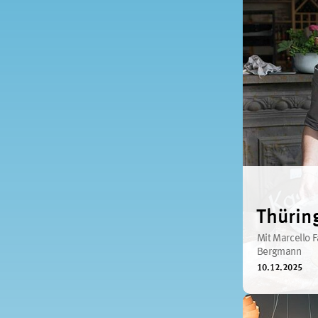
Thürin
Mit Marcello 
Bergmann
10.12.2025