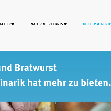
MACHER
NATUR & ERLEBNIS
KULTUR & GENU
und Bratwurst
inarik hat mehr zu bieten