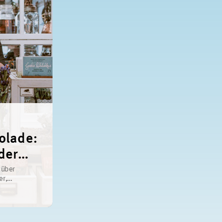
olade:
der
brücke
 über
er,