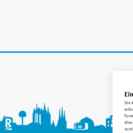
Ei
Sie 
erfo
Funk
dies
zust