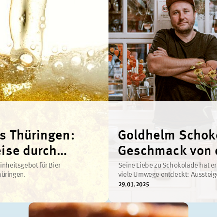
us Thüringen:
Goldhelm Schok
eise durch
Geschmack von 
ion und Moderne
Erfurter Krämer
inheitsgebot für Bier
Seine Liebe zu Schokolade hat er
üringen.
viele Umwege entdeckt: Aussteig
Musiker, Grafiker
...
mehr
29.01.2025