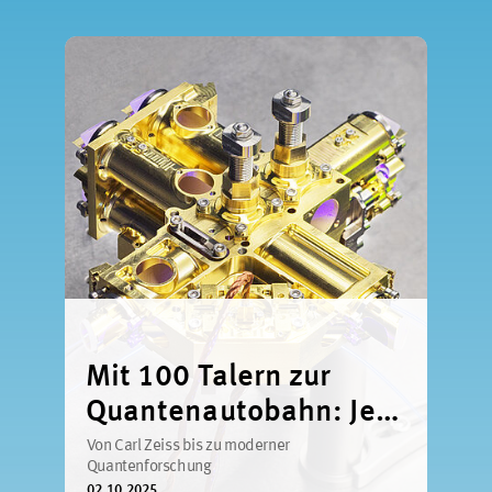
Mit 100 Talern zur
Quantenautobahn: Jena
ist der Hotspot der
Von Carl Zeiss bis zu moderner
Quantenforschung
Optik
02.10.2025