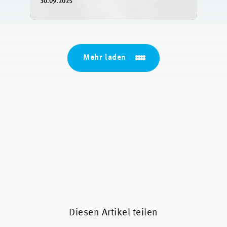
morgen
30.09.2025
Mehr laden
Diesen Artikel teilen