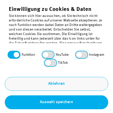
Einwilligung zu Cookies & Daten
Sie können sich hier aussuchen, ob Sie technisch nicht
erforderliche Cookies auf unserer Webseite akzeptieren. Je
nach Funktion werden dabei Daten an Dritte weitergegeben
Über uns
und von diesen verarbeitet. Entscheiden Sie selbst,
Kontakt
welchen Cookies Sie zustimmen. Die Einwilligung ist
freiwillig und kann jederzeit über das Icon links unten für
Datenschutz
die Zukunft widerrufen werden. Eine genaue Beschreibung
der gesetzten Cookies findet sich in der
Barrierefreiheit
Datenschutzerklärung. Funktionale Cookies, also die für
Funktion
YouTube
Instagram
Sitemap
den Betrieb unserer Webseite technisch erforderlichen
Cookies, sind vorausgewählt.
TikTok
Impressum
Bestellung & Download
Ablehnen
Auswahl speichern