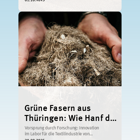
01.10.2025
Grüne Fasern aus
Thüringen: Wie Hanf die
Textilwelt verändern
Vorsprung durch Forschung: Innovation
im Labor für die Textilindustrie von
kann