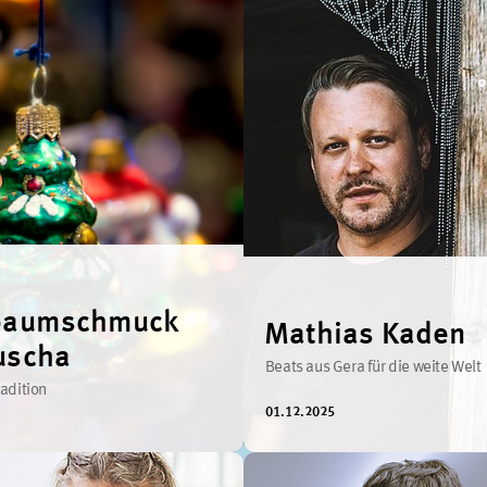
tbaumschmuck
Mathias Kaden
uscha
Beats aus Gera für die weite Welt
radition
01.12.2025