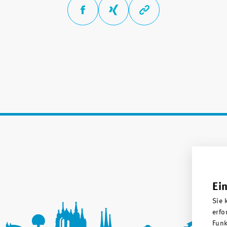
Ei
Sie 
erfo
Funk