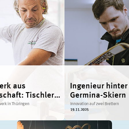
erk aus
Ingenieur hinter
schaft: Tischler
Germina-Skiern
ringen
erk in Thüringen
Innovation auf zwei Brettern
19.11.2025