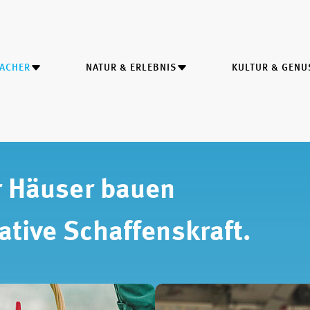
MACHER
NATUR & ERLEBNIS
KULTUR & GENU
 Häuser bauen
ative Schaffenskraft.