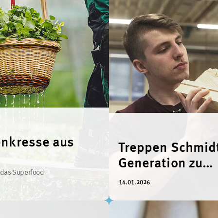
nkresse aus
Treppen Schmidt
Generation zu
r das Superfood
Generation gem
14.01.2026
zum Erfolg