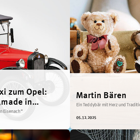
xi zum Opel:
Martin Bären
„made in
Ein Teddybär mit Herz und Traditi
ch“
n Eisenach“
05.12.2025