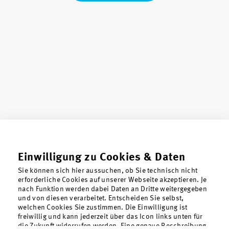
Einwilligung zu Cookies & Daten
Sie können sich hier aussuchen, ob Sie technisch nicht
erforderliche Cookies auf unserer Webseite akzeptieren. Je
nach Funktion werden dabei Daten an Dritte weitergegeben
Über uns
und von diesen verarbeitet. Entscheiden Sie selbst,
Kontakt
welchen Cookies Sie zustimmen. Die Einwilligung ist
freiwillig und kann jederzeit über das Icon links unten für
Datenschutz
die Zukunft widerrufen werden. Eine genaue Beschreibung