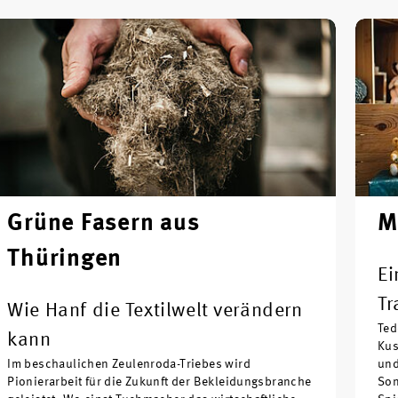
Grüne Fasern aus
M
Thüringen
Ei
Tr
Wie Hanf die Textilwelt verändern
Ted
kann
Kus
Im beschaulichen Zeulenroda-Triebes wird
und
Pionierarbeit für die Zukunft der Bekleidungsbranche
Son