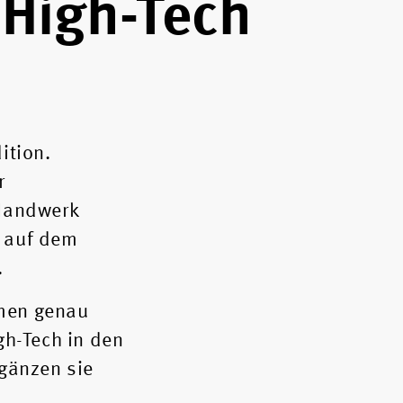
 High-Tech
ition.
r
 Handwerk
n auf dem
.
hmen genau
h-Tech in den
rgänzen sie