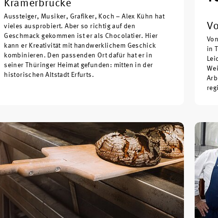
Krämerbrücke
Aussteiger, Musiker, Grafiker, Koch – Alex Kühn hat
Vo
vieles ausprobiert. Aber so richtig auf den
Geschmack gekommen ist er als Chocolatier. Hier
Von
kann er Kreativität mit handwerklichem Geschick
in 
kombinieren. Den passenden Ort dafür hat er in
Lei
seiner Thüringer Heimat gefunden: mitten in der
Wei
historischen Altstadt Erfurts.
Arb
reg