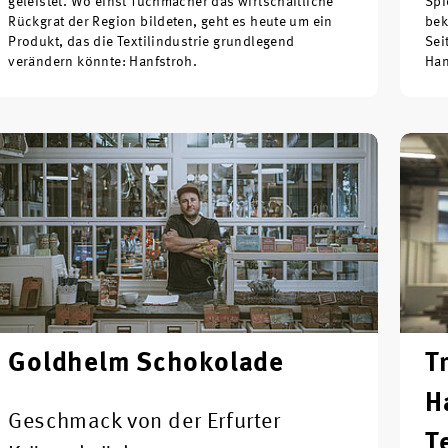
geleistet. Wo einst Tuchmacher das wirtschaftliche
Spi
Rückgrat der Region bildeten, geht es heute um ein
bek
Produkt, das die Textilindustrie grundlegend
Sei
verändern könnte: Hanfstroh.
Han
Goldhelm Schokolade
T
H
Geschmack von der Erfurter
T