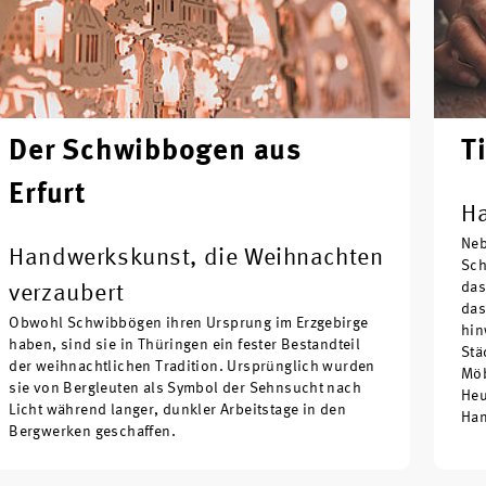
Der Schwibbogen aus
T
Erfurt
Ha
Neb
Handwerkskunst, die Weihnachten
Sch
das
verzaubert
das
Obwohl Schwibbögen ihren Ursprung im Erzgebirge
hin
haben, sind sie in Thüringen ein fester Bestandteil
Stä
der weihnachtlichen Tradition. Ursprünglich wurden
Möb
sie von Bergleuten als Symbol der Sehnsucht nach
Heu
Licht während langer, dunkler Arbeitstage in den
Han
Bergwerken geschaffen.