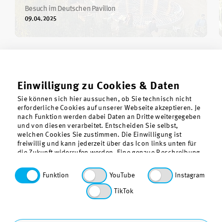
Besuch im Deutschen Pavillon
09.04.2025
Einwilligung zu Cookies & Daten
Sie können sich hier aussuchen, ob Sie technisch nicht
erforderliche Cookies auf unserer Webseite akzeptieren. Je
nach Funktion werden dabei Daten an Dritte weitergegeben
und von diesen verarbeitet. Entscheiden Sie selbst,
welchen Cookies Sie zustimmen. Die Einwilligung ist
freiwillig und kann jederzeit über das Icon links unten für
die Zukunft widerrufen werden. Eine genaue Beschreibung
der gesetzten Cookies findet sich in der
Datenschutzerklärung. Funktionale Cookies, also die für
Über uns
Funktion
YouTube
Instagram
den Betrieb unserer Webseite technisch erforderlichen
Kontakt
Cookies, sind vorausgewählt.
TikTok
Datenschutz
Barrierefreiheit