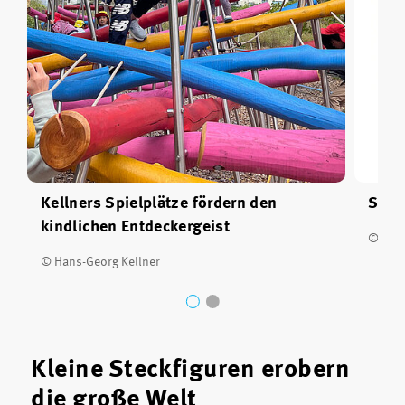
Kellners Spielplätze fördern den
Skiz
kindlichen Entdeckergeist
© Hans
© Hans-Georg Kellner
Kleine Steckfiguren erobern
die große Welt