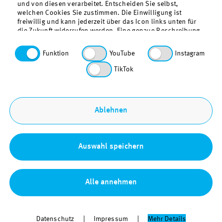
und von diesen verarbeitet. Entscheiden Sie selbst,
welchen Cookies Sie zustimmen. Die Einwilligung ist
freiwillig und kann jederzeit über das Icon links unten für
die Zukunft widerrufen werden. Eine genaue Beschreibung
der gesetzten Cookies findet sich in der
Datenschutzerklärung. Funktionale Cookies, also die für
Über uns
Funktion
YouTube
Instagram
den Betrieb unserer Webseite technisch erforderlichen
Kontakt
Cookies, sind vorausgewählt.
TikTok
Datenschutz
Barrierefreiheit
Sitemap
Ablehnen
Impressum
Bestellung & Download
Auswahl speichern
Alle annehmen
Datenschutz
Impressum
Mehr Details