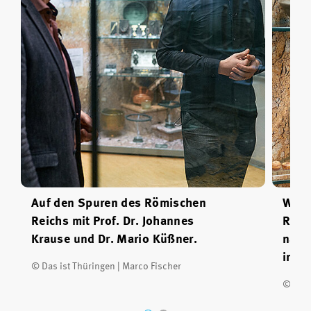
Auf den Spuren des Römischen
Weis
Reichs mit Prof. Dr. Johannes
Römi
Krause und Dr. Mario Küßner.
nach
in T
© Das ist Thüringen | Marco Fischer
© Das 