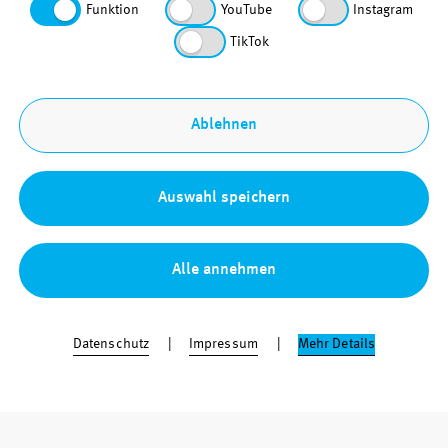
Über uns
Funktion
YouTube
Instagram
den Betrieb unserer Webseite technisch erforderlichen
Kontakt
Cookies, sind vorausgewählt.
TikTok
Datenschutz
Barrierefreiheit
Sitemap
Ablehnen
Impressum
Bestellung & Download
Auswahl speichern
Alle annehmen
Datenschutz
Impressum
Mehr Details