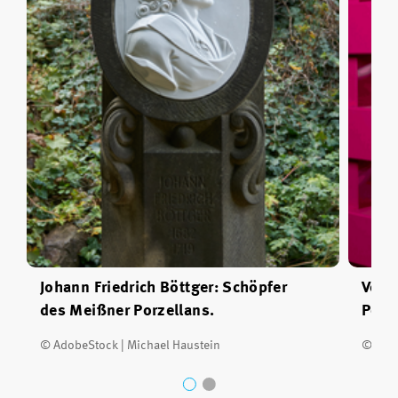
Johann Friedrich Böttger: Schöpfer
Von F
des Meißner Porzellans.
Porze
© AdobeStock | Michael Haustein
© Das 