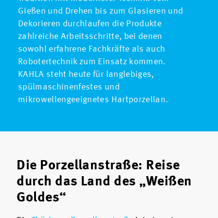
Gießen und Drehen bis zum Glasieren und
Dekorieren durchlaufen die Produkte
zahlreiche Arbeitsschritte, bei denen
sowohl erfahrene Fachkräfte als auch
Robotertechnik zum Einsatz kommen.
KAHLA steht heute für langlebiges,
spülmaschinenfestes und
mikrowellengeeignetes Hartporzellan.
Die Porzellanstraße: Reise
durch das Land des „Weißen
Goldes“