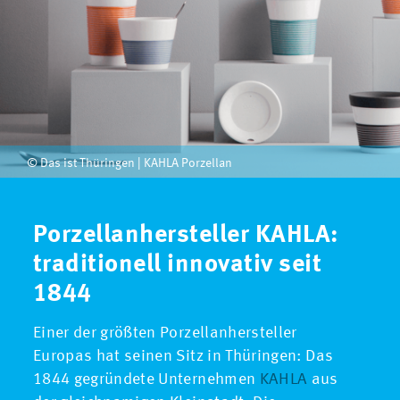
© Das ist Thüringen | KAHLA Porzellan
Porzellanhersteller KAHLA:
traditionell innovativ seit
1844
Einer der größten Porzellanhersteller
Europas hat seinen Sitz in Thüringen: Das
1844 gegründete Unternehmen
KAHLA
aus