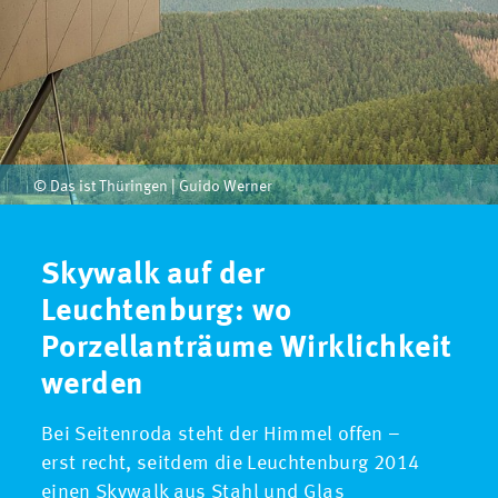
© Das ist Thüringen | Guido Werner
Skywalk auf der
Leuchtenburg: wo
Porzellanträume Wirklichkeit
werden
Bei Seitenroda steht der Himmel offen –
erst recht, seitdem die Leuchtenburg 2014
einen Skywalk aus Stahl und Glas