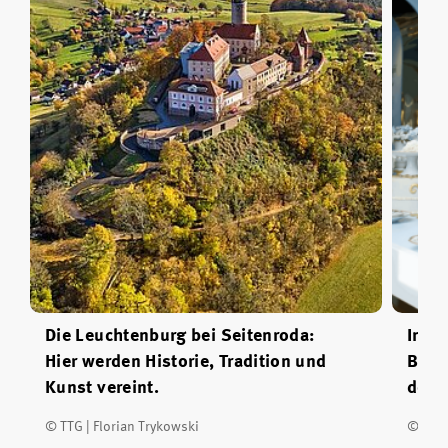
Die Leuchtenburg bei Seitenroda:
In de
Hier werden Historie, Tradition und
Burg
Kunst vereint.
des 
© TTG | Florian Trykowski
© TTG 