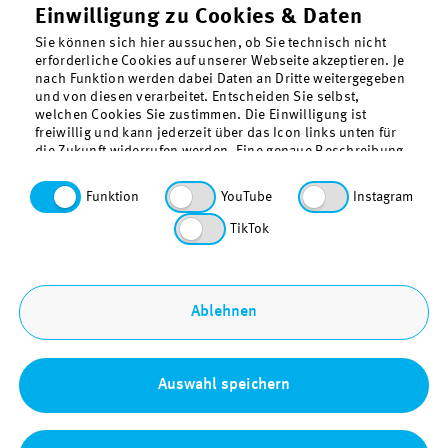
Einwilligung zu Cookies & Daten
Sie können sich hier aussuchen, ob Sie technisch nicht
erforderliche Cookies auf unserer Webseite akzeptieren. Je
nach Funktion werden dabei Daten an Dritte weitergegeben
und von diesen verarbeitet. Entscheiden Sie selbst,
welchen Cookies Sie zustimmen. Die Einwilligung ist
freiwillig und kann jederzeit über das Icon links unten für
die Zukunft widerrufen werden. Eine genaue Beschreibung
der gesetzten Cookies findet sich in der
Datenschutzerklärung. Funktionale Cookies, also die für
Über uns
Funktion
YouTube
Instagram
den Betrieb unserer Webseite technisch erforderlichen
Kontakt
Cookies, sind vorausgewählt.
TikTok
Datenschutz
Barrierefreiheit
Sitemap
Ablehnen
Impressum
Bestellung & Download
Auswahl speichern