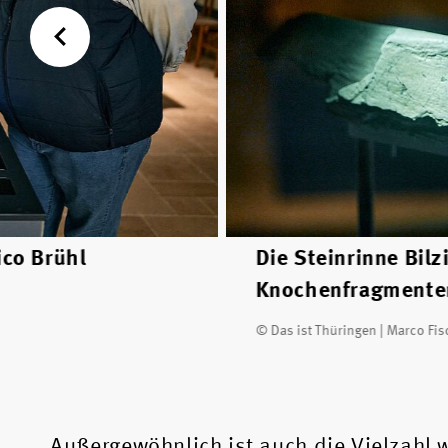
ico Brühl
Die Steinrinne Bil
Knochenfragmente
© Das ist Thüringen | Marco Fis
Außergewöhnlich ist auch die Vielzahl we