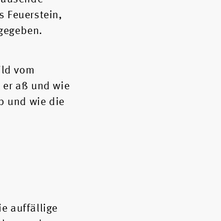
s Feuerstein,
sgegeben.
ild vom
 er aß und wie
b und wie die
e auffällige