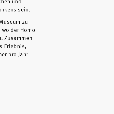
ochen und
ankens sein.
m Museum zu
t, wo der Homo
hen. Zusammen
s Erlebnis,
er pro Jahr