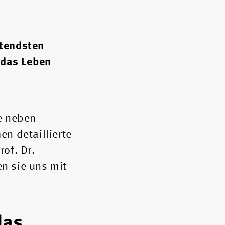
utendsten
n das Leben
e neben
n detaillierte
of. Dr.
n sie uns mit
das