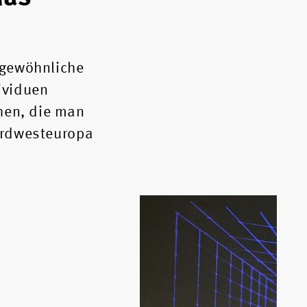
rgewöhnliche
ividuen
hen, die man
ordwesteuropa