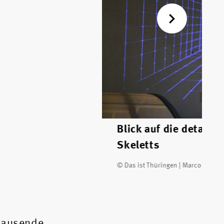
Blick auf die detailli
Skeletts
© Das ist Thüringen | Marco Fische
rtausende