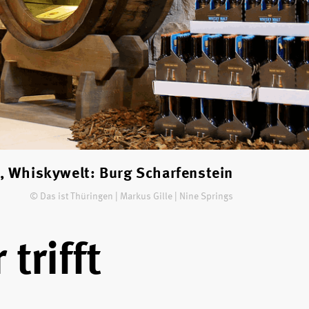
t, Whiskywelt: Burg Scharfenstein
© Das ist Thüringen | Markus Gille | Nine Springs
trifft