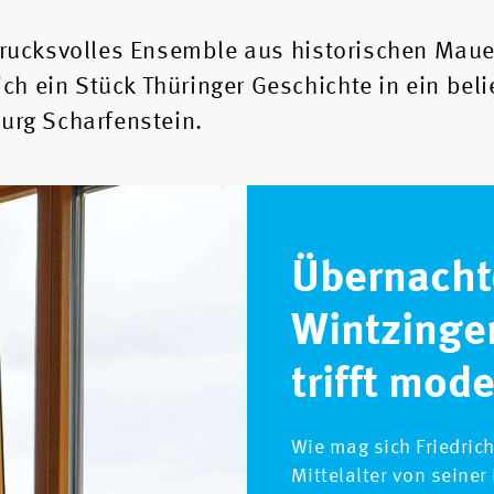
ndrucksvolles Ensemble aus historischen Mau
h ein Stück Thüringer Geschichte in ein beli
burg Scharfenstein.
Übernachte
Wintzinger
trifft mod
Wie mag sich Friedrich
Mittelalter von seiner