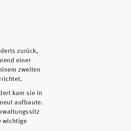
nderts zurück,
hrend einer
 einem zweiten
rrichtet.
dert kam sie in
rneut aufbaute.
erwaltungssitz
e wichtige