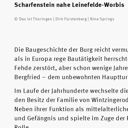
Scharfenstein nahe Leinefelde-Worbis
© Das ist Thüringen | Dirk Fürstenberg | Nine Springs
Die Baugeschichte der Burg reicht vermu
als in Europa rege Bautätigkeit herrsch
Fehde zerstört, aber schon wenige Jahr
Bergfried – dem unbewohnten Hauptturm 
Im Laufe der Jahrhunderte wechselte di
den Besitz der Familie von Wintzingero
Neben ihrer Funktion als mittelalterlich
und Gefängnis und spielte im Zuge der R
Rolle.