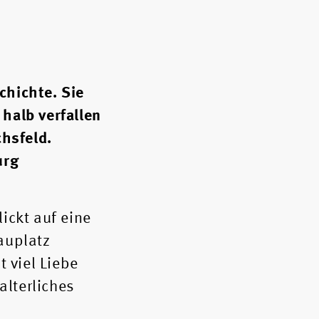
chichte. Sie
 halb verfallen
chsfeld.
urg
lickt auf eine
auplatz
 viel Liebe
alterliches