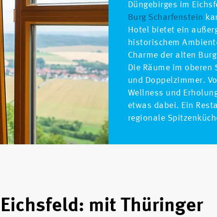
Düngebirges im Eichsf
Burg Scharfenstein
kan
Hotel bietet ein auße
historischem Ambient
Charme der alten Bur
Die Räume im oberen S
und Doppelzimmer. Vo
Wellness und Erholung 
etwas dabei. Ein Rest
regionale Spitzenküch
Eichsfeld: mit Thüringer