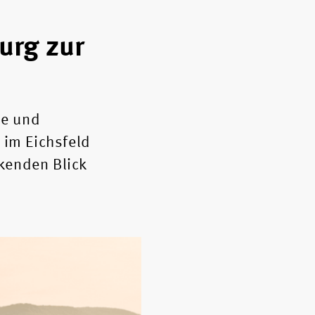
urg zur
de und
 im Eichsfeld
kenden Blick