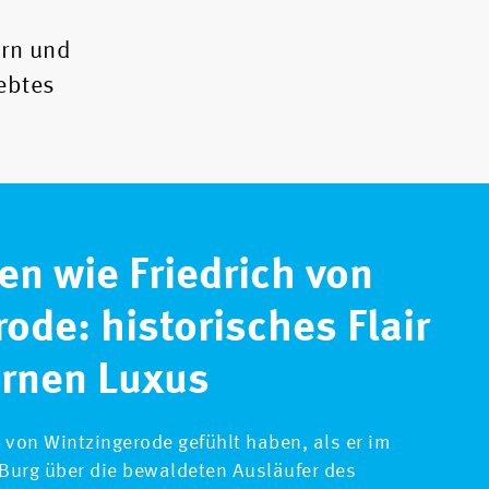
ern und
ebtes
n wie Friedrich von
ode: historisches Flair
ernen Luxus
 von Wintzingerode gefühlt haben, als er im
 Burg über die bewaldeten Ausläufer des