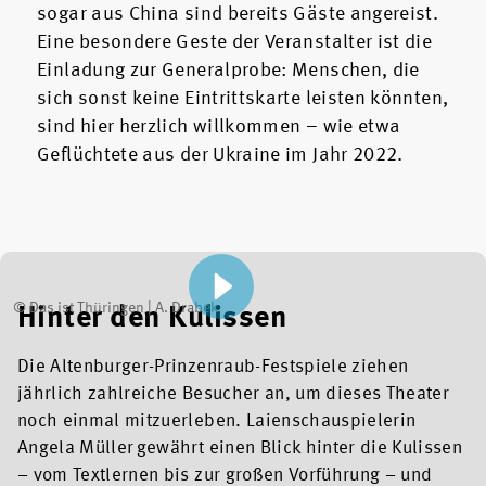
sogar aus China sind bereits Gäste angereist.
Eine besondere Geste der Veranstalter ist die
Einladung zur Generalprobe: Menschen, die
sich sonst keine Eintrittskarte leisten könnten,
sind hier herzlich willkommen – wie etwa
Geflüchtete aus der Ukraine im Jahr 2022.
© Das ist Thüringen | A. Drabek
Hinter den Kulissen
Die Altenburger-Prinzenraub-Festspiele ziehen
jährlich zahlreiche Besucher an, um dieses Theater
noch einmal mitzuerleben. Laienschauspielerin
Angela Müller gewährt einen Blick hinter die Kulissen
– vom Textlernen bis zur großen Vorführung – und