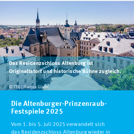
Das Residenzschloss Altenburg ist
Originaltatort und historische Bühne zugleich.
© TTG | Marcus Glahn
Die Altenburger-Prinzenraub-
Festspiele 2025
Vom 1. bis 5. Juli 2025 verwandelt sich
das Residenzschloss Altenburg wieder in