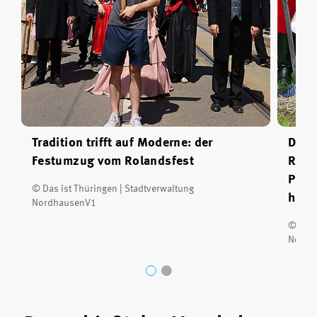
Tradition trifft auf Moderne: der
Die 
Festumzug vom Rolandsfest
Rola
Profe
© Das ist Thüringen | Stadtverwaltung
hint
NordhausenV1
© Das 
Nordh