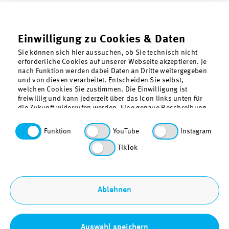
Einwilligung zu Cookies & Daten
Sie können sich hier aussuchen, ob Sie technisch nicht
erforderliche Cookies auf unserer Webseite akzeptieren. Je
nach Funktion werden dabei Daten an Dritte weitergegeben
und von diesen verarbeitet. Entscheiden Sie selbst,
welchen Cookies Sie zustimmen. Die Einwilligung ist
freiwillig und kann jederzeit über das Icon links unten für
die Zukunft widerrufen werden. Eine genaue Beschreibung
der gesetzten Cookies findet sich in der
Datenschutzerklärung. Funktionale Cookies, also die für
Über uns
Funktion
YouTube
Instagram
den Betrieb unserer Webseite technisch erforderlichen
Kontakt
Cookies, sind vorausgewählt.
TikTok
Datenschutz
Barrierefreiheit
Sitemap
Ablehnen
Impressum
Bestellung & Download
Auswahl speichern