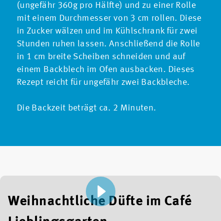
(ungefähr 360g pro Hälfte) und zu einer Rolle
mit einem Durchmesser von 3 cm rollen. Diese
in Zucker wälzen und im Kühlschrank für zwei
Stunden ruhen lassen. Anschließend die Rolle
in 1 cm breite Scheiben schneiden und auf
einem Backblech im Ofen ausbacken. Dieses
Rezept reicht für ungefähr zwei Backbleche.
Die Backzeit beträgt ca. 2 Minuten.
Weihnachtliche Düfte im Café