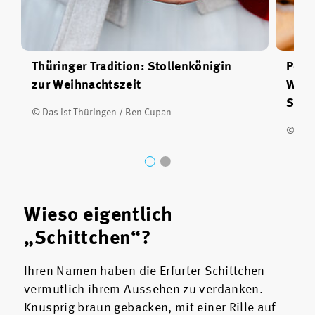
Thüringer Tradition: Stollenkönigin
Perf
zur Weihnachtszeit
Weih
Schi
© Das ist Thüringen / Ben Cupan
© Das 
Wieso eigentlich
„Schittchen“?
Ihren Namen haben die Erfurter Schittchen
vermutlich ihrem Aussehen zu verdanken.
Knusprig braun gebacken, mit einer Rille auf