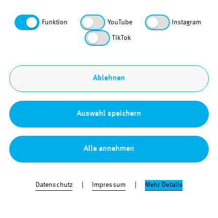
der gesetzten Cookies findet sich in der
Datenschutzerklärung. Funktionale Cookies, also die für
Funktion
YouTube
Instagram
den Betrieb unserer Webseite technisch erforderlichen
Cookies, sind vorausgewählt.
TikTok
Ablehnen
Auswahl speichern
Weitere Artikel
Alle annehmen
Datenschutz
Impressum
Mehr Details