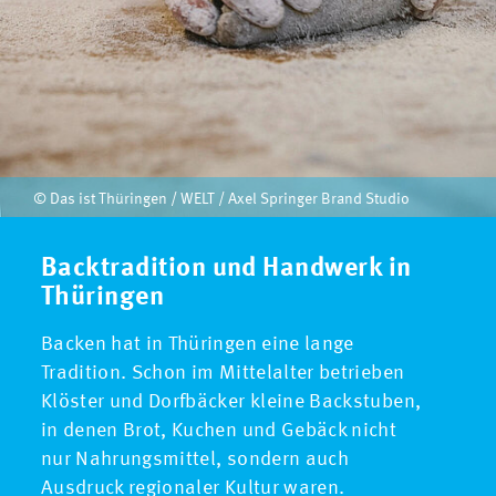
© Das ist Thüringen / WELT / Axel Springer Brand Studio
Backtradition und Handwerk in
Thüringen
Backen hat in Thüringen eine lange
Tradition. Schon im Mittelalter betrieben
Klöster und Dorfbäcker kleine Backstuben,
in denen Brot, Kuchen und Gebäck nicht
nur Nahrungsmittel, sondern auch
Ausdruck regionaler Kultur waren.