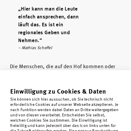
„Hier kann man die Leute
einfach ansprechen, dann
läuft das. Es ist ein
regionales Geben und
Nehmen.“
– Mathias Scheffel
Die Menschen, die auf den Hof kommen oder
das Café besuchen, verstehen die Philosophie
hinter Scheffels Projekt – dass es eben nicht
nur darum geht, Möbel zu produzieren.
Einwilligung zu Cookies & Daten
Vielmehr ist das EINZ30® ein Ort der
Sie können sich hier aussuchen, ob Sie technisch nicht
Kommunikation und des Austauschs, an dem
erforderliche Cookies auf unserer Webseite akzeptieren. Je
nach Funktion werden dabei Daten an Dritte weitergegeben
alte Traditionen und neue Ideen
und von diesen verarbeitet. Entscheiden Sie selbst,
zusammenfinden.
welchen Cookies Sie zustimmen. Die Einwilligung ist
freiwillig und kann jederzeit über das Icon links unten für
die Zukunft widerrufen werden. Eine genaue Beschreibung