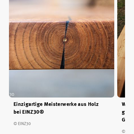
Einzigartige Meisterwerke aus Holz
Wird
bei EINZ30®
groß
Geme
© EINZ30
© EIN