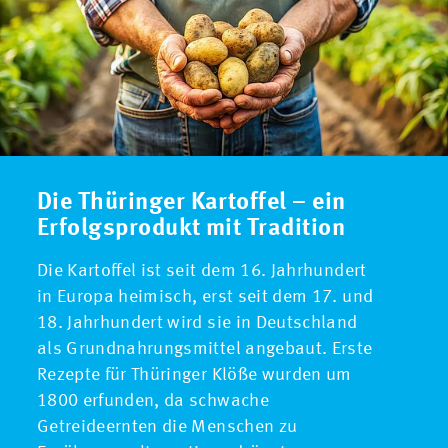
Die Thüringer Kartoffel – ein
Erfolgsprodukt mit Tradition
Die Kartoffel ist seit dem 16. Jahrhundert
in Europa heimisch, erst seit dem 17. und
18. Jahrhundert wird sie in Deutschland
als Grundnahrungsmittel angebaut. Erste
Rezepte für Thüringer Klöße wurden um
1800 erfunden, da schwache
Getreideernten die Menschen zu