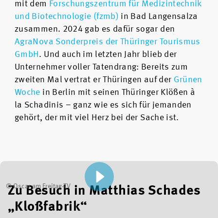
mit dem
Forschungszentrum für Medizintechnik
und Biotechnologie (fzmb)
in Bad Langensalza
zusammen. 2024 gab es dafür sogar den
AgraNova Sonderpreis der Thüringer Tourismus
GmbH
. Und auch im letzten Jahr blieb der
Unternehmer voller Tatendrang: Bereits zum
zweiten Mal vertrat er Thüringen auf der
Grünen
Woche
in Berlin mit seinen Thüringer Klößen à
la Schadinis – ganz wie es sich für jemanden
gehört, der mit viel Herz bei der Sache ist.
© Oscar am Freitag-TV
Zu Besuch in Matthias Schades
„Kloßfabrik“