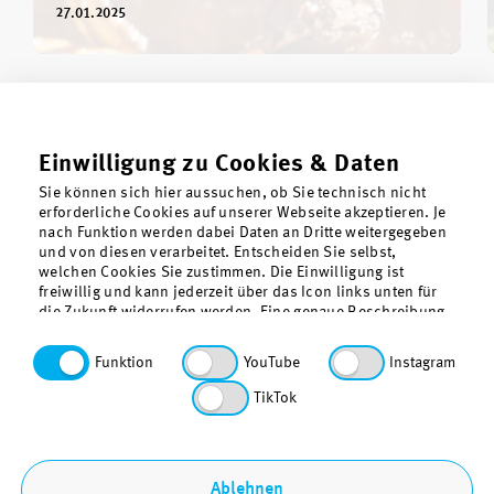
27.01.2025
Einwilligung zu Cookies & Daten
Sie können sich hier aussuchen, ob Sie technisch nicht
erforderliche Cookies auf unserer Webseite akzeptieren. Je
nach Funktion werden dabei Daten an Dritte weitergegeben
und von diesen verarbeitet. Entscheiden Sie selbst,
welchen Cookies Sie zustimmen. Die Einwilligung ist
freiwillig und kann jederzeit über das Icon links unten für
die Zukunft widerrufen werden. Eine genaue Beschreibung
der gesetzten Cookies findet sich in der
Datenschutzerklärung. Funktionale Cookies, also die für
Über uns
Funktion
YouTube
Instagram
den Betrieb unserer Webseite technisch erforderlichen
Kontakt
Cookies, sind vorausgewählt.
TikTok
Datenschutz
Barrierefreiheit
Sitemap
Ablehnen